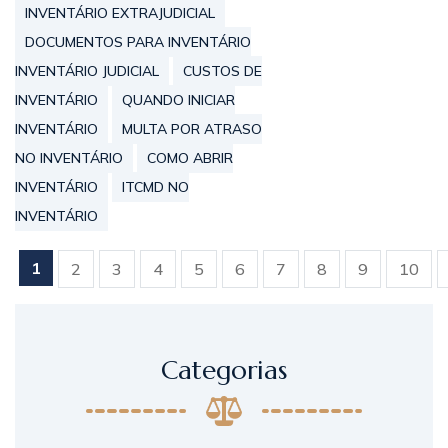
INVENTÁRIO EXTRAJUDICIAL
DOCUMENTOS PARA INVENTÁRIO
INVENTÁRIO JUDICIAL
CUSTOS DE
INVENTÁRIO
QUANDO INICIAR
INVENTÁRIO
MULTA POR ATRASO
NO INVENTÁRIO
COMO ABRIR
INVENTÁRIO
ITCMD NO
INVENTÁRIO
«
1
2
3
4
5
6
7
8
9
10
Categorias