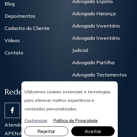
Advogado Espólio
Blog
Advogado Herança
Depoimentos
Advogado Inventário
Cadastro do Cliente
Advogado Inventário
Vídeos
Judicial
Contato
Advogado Partilha
Advogado Testamentos
Redes Sociais
Utilizamos cookies essenciais e tecnologias
para oferecer melhor experiência e
conteúdos personalizados.
Customizar
Política de Privacidade
Atendimentos Presenciais
Rejeitar
Aceitar
APENAS COM AGENDAMENTO PRÉVIO