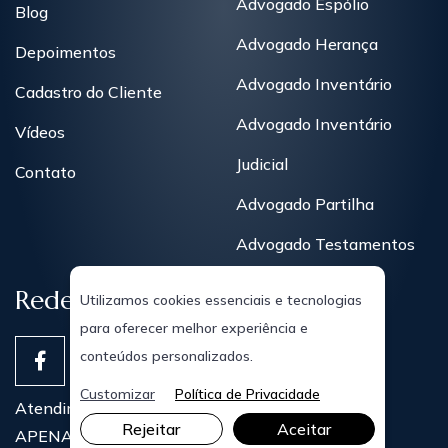
Advogado Espólio
Blog
Advogado Herança
Depoimentos
Advogado Inventário
Cadastro do Cliente
Advogado Inventário
Vídeos
Judicial
Contato
Advogado Partilha
Advogado Testamentos
Redes Sociais
Utilizamos cookies essenciais e tecnologias
para oferecer melhor experiência e
conteúdos personalizados.
Customizar
Política de Privacidade
Atendimentos Presenciais
Rejeitar
Aceitar
APENAS COM AGENDAMENTO PRÉVIO