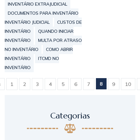
INVENTÁRIO EXTRAJUDICIAL
DOCUMENTOS PARA INVENTÁRIO
INVENTÁRIO JUDICIAL
CUSTOS DE
INVENTÁRIO
QUANDO INICIAR
INVENTÁRIO
MULTA POR ATRASO
NO INVENTÁRIO
COMO ABRIR
INVENTÁRIO
ITCMD NO
INVENTÁRIO
8
«
1
2
3
4
5
6
7
9
10
Categorias