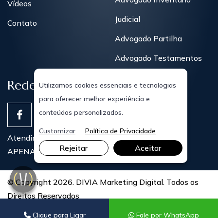
Vídeos
Judicial
Contato
Advogado Partilha
Advogado Testamentos
Redes Sociais
Utilizamos cookies essenciais e tecnologias
para oferecer melhor experiência e
conteúdos personalizados.
Customizar
Política de Privacidade
Atendimentos Presenciais
Rejeitar
Aceitar
APENAS COM AGENDAMENTO PRÉVIO
© Copyright 2026. DIVIA Marketing Digital. Todos os
Direitos Reservados
Clique para Ligar
Fale por WhatsApp