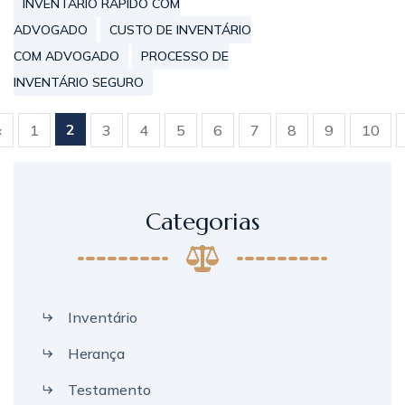
INVENTÁRIO RÁPIDO COM
ADVOGADO
CUSTO DE INVENTÁRIO
COM ADVOGADO
PROCESSO DE
INVENTÁRIO SEGURO
2
«
1
3
4
5
6
7
8
9
10
Categorias
Inventário
Herança
Testamento