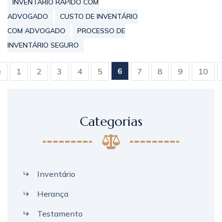
INVENTÁRIO RÁPIDO COM
ADVOGADO
CUSTO DE INVENTÁRIO
COM ADVOGADO
PROCESSO DE
INVENTÁRIO SEGURO
6
«
1
2
3
4
5
7
8
9
10
Categorias
Inventário
Herança
Testamento