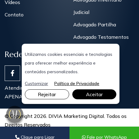
Vídeos
Judicial
Contato
Advogado Partilha
Advogado Testamentos
Redes Sociais
Utilizamos cookies essenciais e tecnologias
para oferecer melhor experiência e
conteúdos personalizados.
Customizar
Política de Privacidade
Atendimentos Presenciais
Rejeitar
Aceitar
APENAS COM AGENDAMENTO PRÉVIO
© Copyright 2026. DIVIA Marketing Digital. Todos os
Direitos Reservados
Clique para Ligar
Fale por WhatsApp