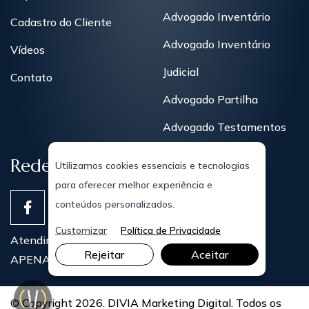
Advogado Inventário
Cadastro do Cliente
Advogado Inventário
Vídeos
Judicial
Contato
Advogado Partilha
Advogado Testamentos
Redes Sociais
Utilizamos cookies essenciais e tecnologias
para oferecer melhor experiência e
conteúdos personalizados.
Customizar
Política de Privacidade
Atendimentos Presenciais
Rejeitar
Aceitar
APENAS COM AGENDAMENTO PRÉVIO
© Copyright 2026. DIVIA Marketing Digital. Todos os