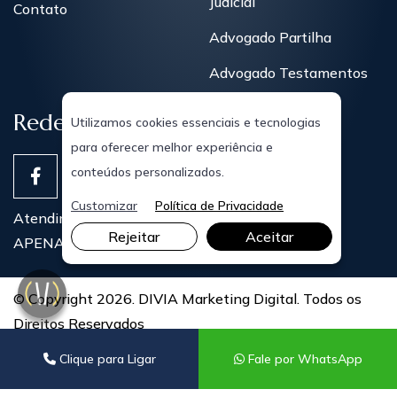
Judicial
Contato
Advogado Partilha
Advogado Testamentos
Redes Sociais
Utilizamos cookies essenciais e tecnologias
para oferecer melhor experiência e
conteúdos personalizados.
Customizar
Política de Privacidade
Atendimentos Presenciais
Rejeitar
Aceitar
APENAS COM AGENDAMENTO PRÉVIO
© Copyright 2026. DIVIA Marketing Digital. Todos os
Direitos Reservados
Clique para Ligar
Fale por WhatsApp