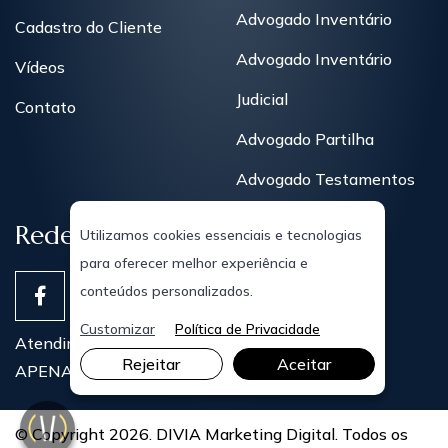
Advogado Inventário
Cadastro do Cliente
Advogado Inventário
Vídeos
Judicial
Contato
Advogado Partilha
Advogado Testamentos
Redes Sociais
Utilizamos cookies essenciais e tecnologias
para oferecer melhor experiência e
conteúdos personalizados.
Customizar
Política de Privacidade
Atendimentos Presenciais
Rejeitar
Aceitar
APENAS COM AGENDAMENTO PRÉVIO
© Copyright 2026. DIVIA Marketing Digital. Todos os