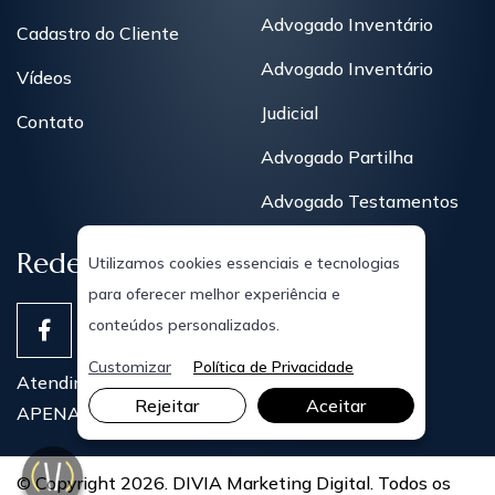
Advogado Inventário
Cadastro do Cliente
Advogado Inventário
Vídeos
Judicial
Contato
Advogado Partilha
Advogado Testamentos
Redes Sociais
Utilizamos cookies essenciais e tecnologias
para oferecer melhor experiência e
conteúdos personalizados.
Customizar
Política de Privacidade
Atendimentos Presenciais
Rejeitar
Aceitar
APENAS COM AGENDAMENTO PRÉVIO
© Copyright 2026. DIVIA Marketing Digital. Todos os