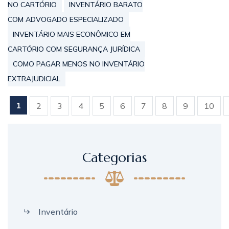
NO CARTÓRIO
INVENTÁRIO BARATO
COM ADVOGADO ESPECIALIZADO
INVENTÁRIO MAIS ECONÔMICO EM
CARTÓRIO COM SEGURANÇA JURÍDICA
COMO PAGAR MENOS NO INVENTÁRIO
EXTRAJUDICIAL
«
1
2
3
4
5
6
7
8
9
10
Categorias
Inventário